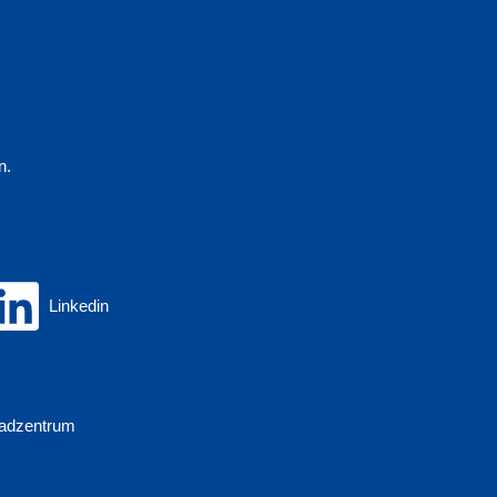
n.
Linkedin
adzentrum