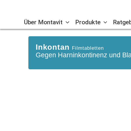
Skip
to
content
Über Montavit
Produkte
Ratge
Inkontan
Filmtabletten
Gegen Harninkontinenz und B