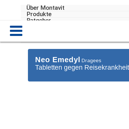
Skip
Über Montavit
to
Produkte
content
Ratgeber
Karriere
Kontakt
Neo Emedyl
Dragees
Tabletten gegen Reisekrankheit